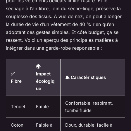
pour les vêtements délicats limite l’usure. Et le
séchage à l’air libre, loin du sèche-linge, préserve la
souplesse des tissus. À vue de nez, on peut allonger
la durée de vie d’un vêtement de 40 % rien qu’en
adoptant ces gestes simples. Et côté budget, ça se
ressent. Voici un aperçu des principales matières à
intégrer dans une garde-robe responsable :
🌍
✅
Impact
🧵 Caractéristiques
Fibre
écologiq
ue
Confortable, respirant,
Tencel
Faible
tombé fluide
Coton
Faible à
Doux, durable, facile à