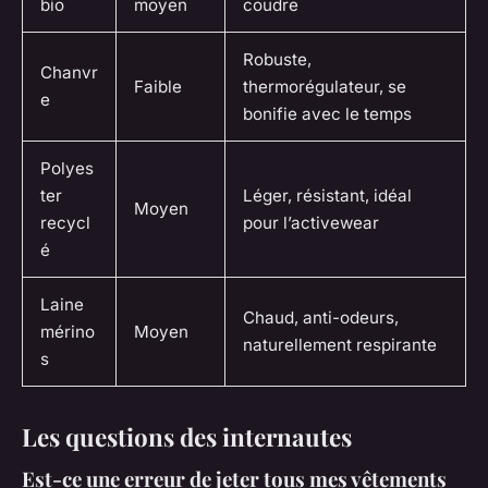
bio
moyen
coudre
Robuste,
Chanvr
Faible
thermorégulateur, se
e
bonifie avec le temps
Polyes
ter
Léger, résistant, idéal
Moyen
recycl
pour l’activewear
é
Laine
Chaud, anti-odeurs,
mérino
Moyen
naturellement respirante
s
Les questions des internautes
Est-ce une erreur de jeter tous mes vêtements